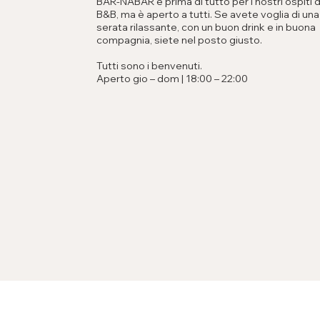
BAR-NABAR è prima di tutto per i nostri ospiti 
B&B, ma è aperto a tutti. Se avete voglia di una
serata rilassante, con un buon drink e in buona
compagnia, siete nel posto giusto.
Tutti sono i benvenuti.
Aperto gio – dom | 18:00 – 22:00